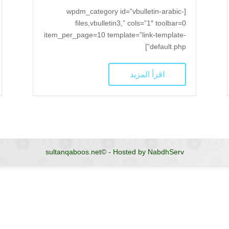
[wpdm_category id=”vbulletin-arabic-
files,vbulletin3,” cols=”1″ toolbar=0
item_per_page=10 template=”link-template-
default.php”]
اقرأ المزيد
sultanqaboos.net©
-
Hosted by NabdhServ