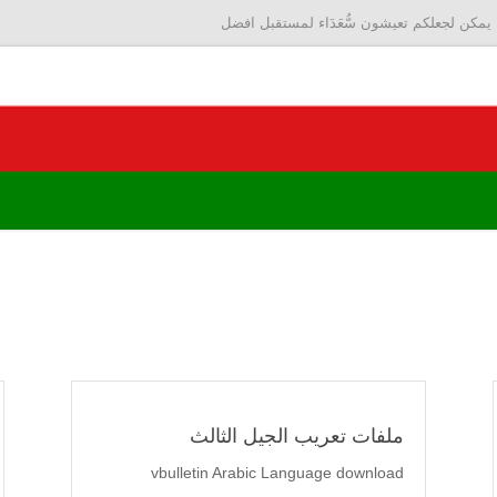
يمكن لجعلكم تعيشون سُّعَدَاء لمستقبل افضل
ملفات تعريب الجيل الثالث
vbulletin Arabic Language download