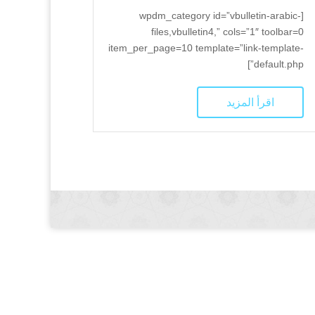
[wpdm_category id=”vbulletin-arabic-
files,vbulletin4,” cols=”1″ toolbar=0
item_per_page=10 template=”link-template-
default.php”]
اقرأ المزيد