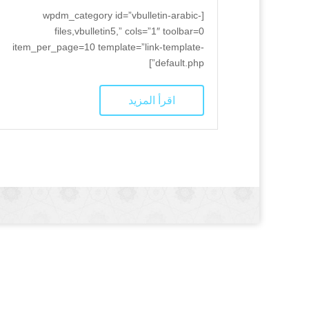
[wpdm_category id=”vbulletin-arabic-
files,vbulletin5,” cols=”1″ toolbar=0
item_per_page=10 template=”link-template-
default.php”]
اقرأ المزيد