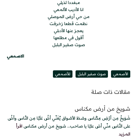
مبغددا لذيلي
انا الأديب الألمعي
من حي أرض الموصلي
نظمت قطعا زخرفت
يعجز عنها الأدبلي
أقول في مطلعها
صوت صفير البلبل
الاصمعي
الأصمعي
صوت صفير البلبل
للأصمعي
مقالات ذات صلة
شويخ من أرض مكناس
شَوَيخْ مِن أرْضِ مِكْناس وسْطَ الأسْواق يُغَنِّي أشْ عَلَيَّا مِن النَّاس وأشْ
على النَّاسِ منِّي أش عليّا يا صاحب... شويخ من أرض مكناس
اقرأ
المزيد