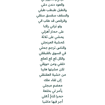
والعود دندن دنلي
والطبل طبطب طبلي
والسقف سقسق سقلي
والرقص قد طاب الي
ولو تراني راكبا
على حمار أهزلي
يمشي على ثلاثة
كمشية العرنجلي
والناس ترجم جملي
في السوق بالقبقللي
والكل كع كع كعكع
خلفي ومن حويللي
لكن مشيتها هاربا
من خشية العقنقلي
إلى لقاء ملك
معضم مبجلي
يأمر لي بخلعة
حمرا كَدَمِّ دُمّلي
أجر فيها ماشيا