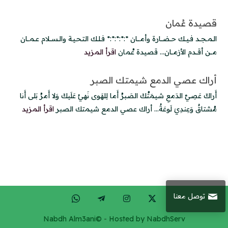
قصيدة عُمان
الـمــجــد فــيـــك حــضـــارة وأمـــــان *:*:*:*:* فــلــك الـتـحـيـة والــســـلام عــمـــان
مـــن أقـــدم الأزمـــان... قصيدة عُمان
اقرأ المزيد
أراك عصي الدمع شيمتك الصبر
أَراكَ عَصِيَّ الدَمعِ شيمَتُكَ الصَبرُ أَما لِلهَوى نَهيٌ عَلَيكَ وَلا أَمرُ بَلى أَنا
مُشتاقٌ وَعِندِيَ لَوعَةٌ... أراك عصي الدمع شيمتك الصبر
اقرأ المزيد
توصل معنا
Nabdh Alm3ani©
-
Hosted by NabdhServ