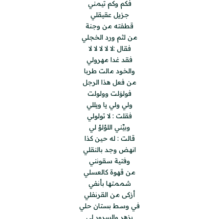
فكم وكم تيمني
جزيل عقيقلي
قطفته من وجنة
من لثم ورد الخجلي
فقال :لا لا لا لا لا
فقد غدا مهرولي
والخود مالت طربا
من فعل هذا الرجل
فولوَلت وولولت
ولي ولي يا ويللي
فقلت : لا تولولي
وبيِّني اللؤلؤ لي
قالت : له حين كذا
انهض وجد بالنقلي
وفتية سقونني
من قهوة كالعسلي
شممتها بأنفي
أزكى من القرنفلي
في وسط بستان حلي
بزهرٍ والسرور لي