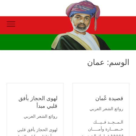
الوسم:
عمان
قصيدة عُمان
لهوى الحجاز بأفق
قلبي مبدأ
روائع الشعر العربي
روائع الشعر العربي
الـمــجــد فــيـــك
حــضـــارة وأمـــــان
لهوى الحجاز بأفق قلبي