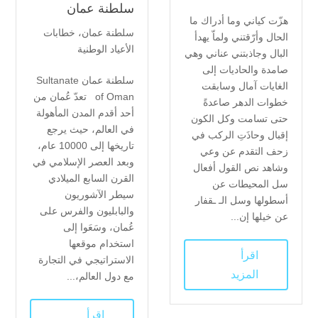
سلطنة عمان
هزّت كياني وما أدراك ما
سلطنة عمان
،
خطابات
الحال وأرّقتني ولماّ يهدأ
الأعياد الوطنية
البال وجاذبتني عناني وهي
صامدة والحاديات إلى
سلطنة عمان Sultanate
الغايات آمال وسابقت
of Oman تعدّ عُمان من
خطوات الدهر صاعدةً
أحد أقدم المدن المأهولة
حتى تسامت وكل الكون
في العالم، حيث يرجع
إقبال وحاذَتِ الركب في
تاريخها إلى 10000 عام،
زحف التقدم عن وعي
وبعد العصر الإسلامي في
وشاهد نص القول أفعال
القرن السابع الميلادي
سل المحيطات عن
سيطر الآشوريون
أسطولها وسل الـ ـقفار
والبابليون والفرس على
عن خيلها إن...
عُمان، وسَعَوا إلى
استخدام موقعها
اقرأ
الاستراتيجي في التجارة
المزيد
مع دول العالم،...
اقرأ