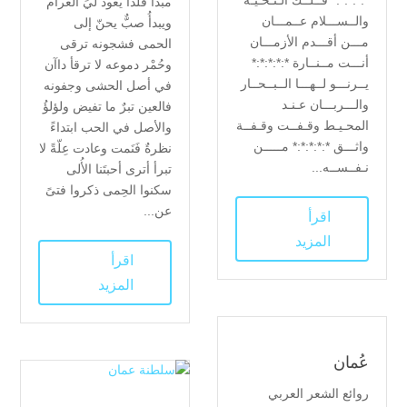
*:*:*:*:* فــلــك الـتـحـيـة
مبدأ فلذا يعودُ ليَ الغرام
والــســـلام عــمـــان
ويبدأُ صبٌّ يحنّ إلى
مـــن أقـــدم الأزمـــان
الحمى فشجونه ترقى
أنـــت مــنــارة *:*:*:*:*
وحُمْر دموعه لا ترقأ داآن
يــرنـــو لــهـــا الــبــحــار
في أصل الحشى وجفونه
والـــربـــان عـنـد
فالعين تبرٌ ما تفيض ولؤلؤُ
المحـيـط وقـفــت وقـفــة
والأصل في الحب ابتداءً
واثـــق *:*:*:*:* مـــــن
نظرةٌ فَنَمت وعادت عِلّةً لا
نـفــســه...
تبرأ أترى أحبتَنا الأُلى
سكنوا الحِمى ذكروا فتىً
عن...
اقرأ
المزيد
اقرأ
المزيد
عُمان
روائع الشعر العربي