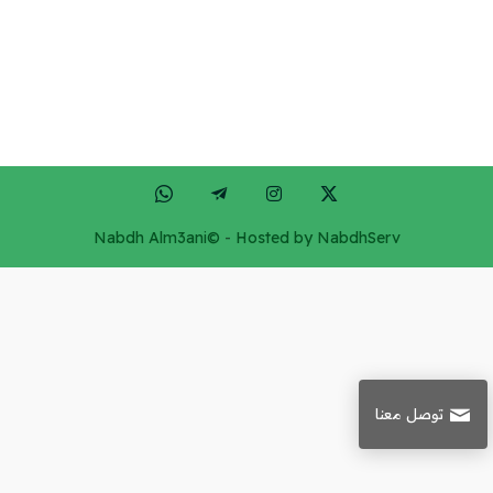
Nabdh Alm3ani©
-
Hosted by NabdhServ
توصل معنا